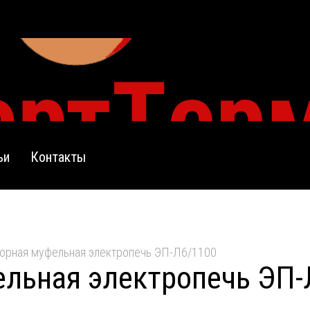
ьи
Контакты
орная муфельная электропечь ЭП-Л6/1100
льная электропечь ЭП-