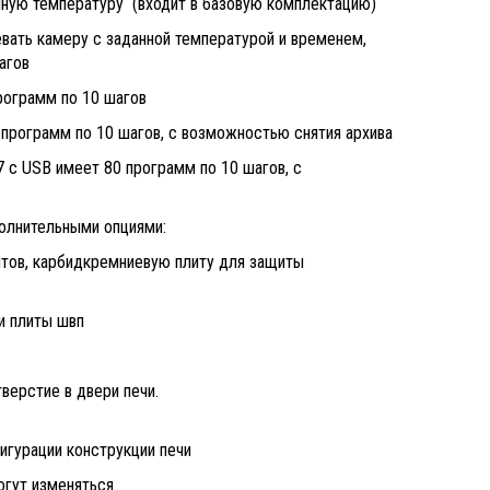
нную температуру (входит в базовую комплектацию)
ать камеру с заданной температурой и временем,
агов
рограмм по 10 шагов
программ по 10 шагов, с возможностью снятия архива
с USB имеет 80 программ по 10 шагов, с
полнительными опциями:
тов, карбидкремниевую плиту для защиты
и плиты швп
верстие в двери печи.
игурации конструкции печи
огут изменяться