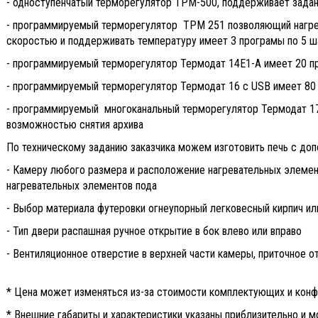
- одноступенчатый терморегулятор ТРМ-500, поддерживает зада
- программируемый терморегулятор ТРМ 251 позволяющий нагрев
скоростью и поддерживать температуру имеет 3 програмы по 5 ш
- программируемый терморегулятор Термодат 14Е1-А имеет 20 п
- программируемый терморегулятор Термодат 16 с USB имеет 80 
- программируемый многоканальный терморегулятор Термодат 17 
возможностью снятия архива
По техническому заданию заказчика можем изготовить печь с до
- Камеру любого размера и расположение нагревательных элемен
нагревательных элементов пода
- Выбор материала футеровки огнеупорный легковесный кирпич ил
- Тип двери распашная ручное открытие в бок влево или вправо
- Вентиляционное отверстие в верхней части камеры, приточное от
* Цена может изменяться из-за стоимости комплектующих и конф
* Внешние габариты и характеристики указаны приблизительно и м