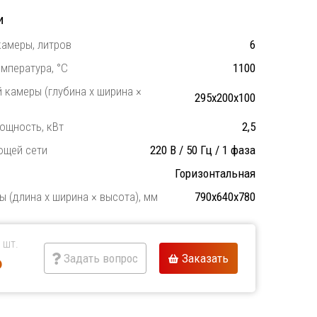
и
амеры, литров
6
мпература, °C
1100
 камеры (глубина х ширина ×
295х200х100
ощность, кВт
2,5
ющей сети
220 В / 50 Гц / 1 фаза
Горизонтальная
 (длина х ширина × высота), мм
790х640х780
 шт.
Задать вопрос
Заказать
₽